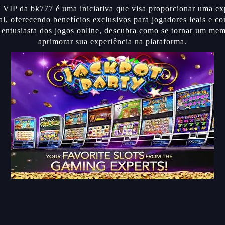
VIP da bk777 é uma iniciativa que visa proporcionar uma ex
al, oferecendo benefícios exclusivos para jogadores leais e c
 entusiasta dos jogos online, descubra como se tornar um me
aprimorar sua experiência na plataforma.