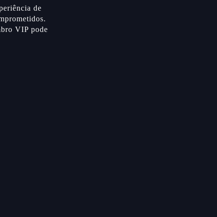
periência de
omprometidos.
mbro VIP pode