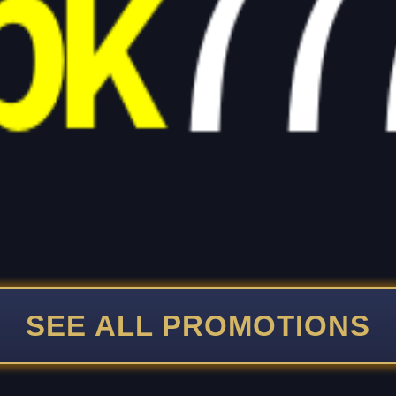
SEE ALL PROMOTIONS