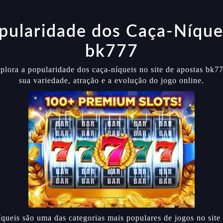
pularidade dos Caça-Níque
bk777
xplora a popularidade dos caça-níqueis no site de apostas bk7
sua variedade, atração e a evolução do jogo online.
queis são uma das categorias mais populares de jogos no site