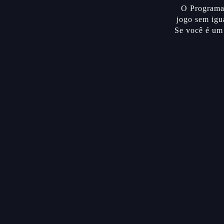
O Programa 
jogo sem igu
Se você é um