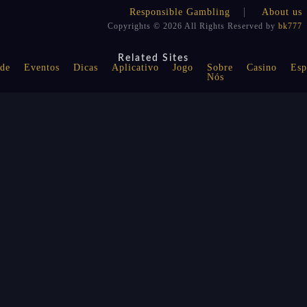
Responsible Gambling
About us
Copyrights © 2026 All Rights Reserved by
bk777
Related Sites
de
Eventos
Dicas
Aplicativo
Jogo
Sobre
Casino
Esp
Nós