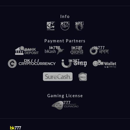
Info
Payment Partners
Gaming License