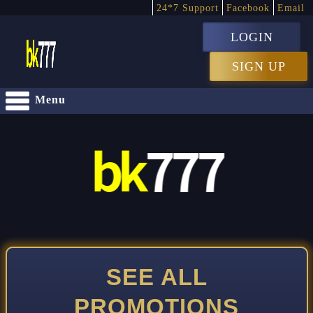
24*7 Support
Facebook
Email
LOGIN
SIGN UP
Menu
SEE ALL
PROMOTIONS