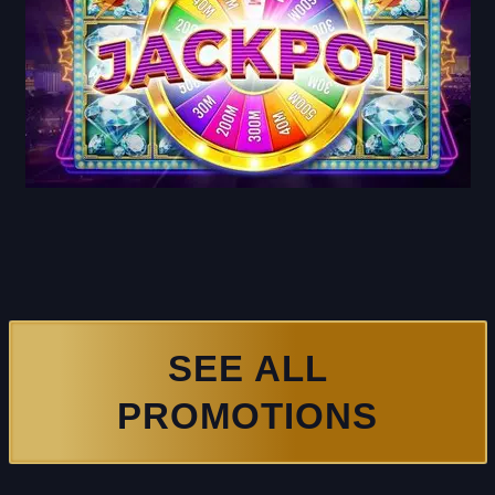
SEE ALL
PROMOTIONS