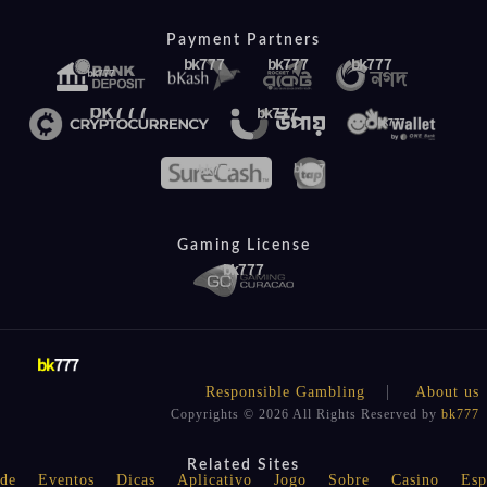
Payment Partners
Gaming License
Responsible Gambling
About us
Copyrights © 2026 All Rights Reserved by
bk777
Related Sites
de
Eventos
Dicas
Aplicativo
Jogo
Sobre
Casino
Esp