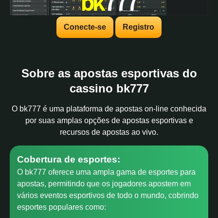
Conecte-se
Registro
Sobre as apostas esportivas do
cassino bk777
O bk777 é uma plataforma de apostas on-line conhecida
por suas amplas opções de apostas esportivas e
recursos de apostas ao vivo.
Cobertura de esportes:
O bk777 oferece uma ampla gama de esportes para
apostas, permitindo que os jogadores apostem em
vários eventos esportivos de todo o mundo, cobrindo
esportes populares como: