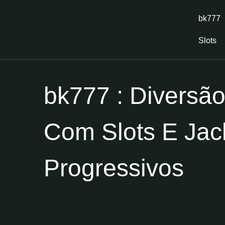
bk777
Slots
bk777 : Diversã
Com Slots E Jac
Progressivos