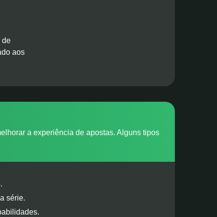
 de
ado aos
elhorar a experiência de apostas. Alguns tipos
.
 série.
abilidades.