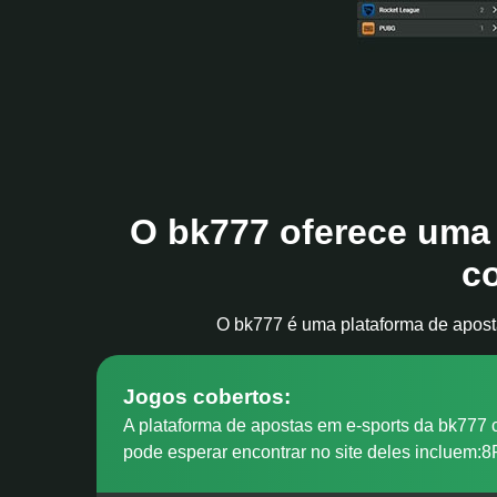
O bk777 oferece uma
c
O bk777 é uma plataforma de aposta
Jogos cobertos:
A plataforma de apostas em e-sports da bk777 
pode esperar encontrar no site deles incluem:
8