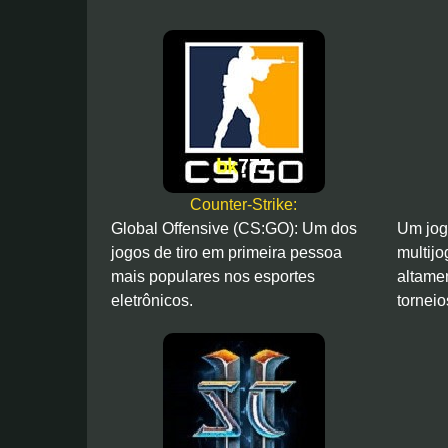
Counter-Strike:
Global Offensive (CS:GO): Um dos
Um jog
jogos de tiro em primeira pessoa
multij
mais populares nos esportes
altame
eletrônicos.
torneio