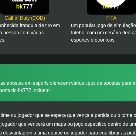
Call of Duty (COD)
FIFA
nhecida franquia de tiro em
um popular jogo de simulação
ra pessoa com várias
futebol com um cenário dedic
es.
esportes eletrônicos.
 as apostas em esports oferecem vários tipos de apostas para m
ports do bk777 incluem:
time ou jogador que se espera que vença a partida ou o torneio
 jogador que vencerá um mapa ou jogo específico dentro de uma
 desvantagem a uma equipe ou jogador para equilibrar as prob