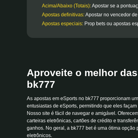
Acima/Abaixo (Totais):
Apostar se a pontuaçã
Apostas definitivas:
Apostar no vencedor de u
Apostas especiais:
Prop bets ou apostas esp
Aproveite o melhor da
bk777
As apostas em eSports no bk777 proporcionam uma
entusiastas de eSports, permitindo que eles façam 
Nosso site é fácil de navegar e amigável. Oferec
carteiras eletrônicas, cartões de crédito e transfer
ganhos. No geral, a bk777 bet é uma ótima opção
eletrônicos.