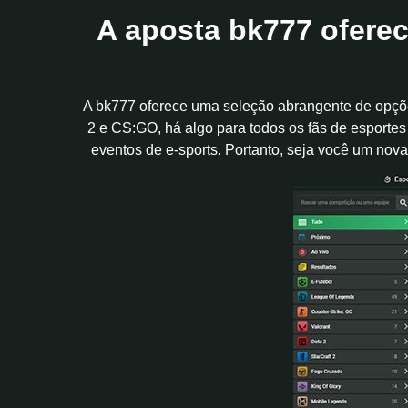
A aposta bk777 oferec
A bk777 oferece uma seleção abrangente de opçõe
2 e CS:GO, há algo para todos os fãs de esporte
eventos de e-sports. Portanto, seja você um nova