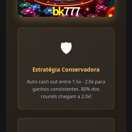
🛡️
Estratégia Conservadora
Auto cash out entre 1.5x - 2.0x para
ganhos consistentes. 80% dos
rounds chegam a 2.0x!