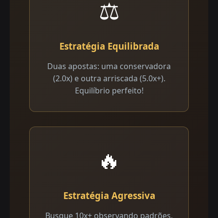
⚖️
Estratégia Equilibrada
Duas apostas: uma conservadora
(2.0x) e outra arriscada (5.0x+).
Equilíbrio perfeito!
🔥
Estratégia Agressiva
Busque 10x+ observando padrões.