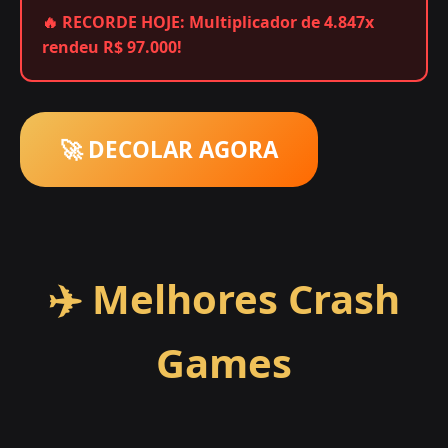
🔥
RECORDE HOJE:
Multiplicador de 4.847x
rendeu R$ 97.000!
🚀 DECOLAR AGORA
✈️ Melhores Crash
Games