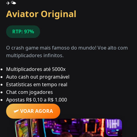
✈️🌤️
Aviator Original
RTP: 97%
O crash game mais famoso do mundo! Voe alto com
multiplicadores infinitos.
Multiplicadores até 5000x
Auto cash out programável
Estatísticas em tempo real
Chat com jogadores
Apostas R$ 0,10 a R$ 1.000
🛩️ VOAR AGORA