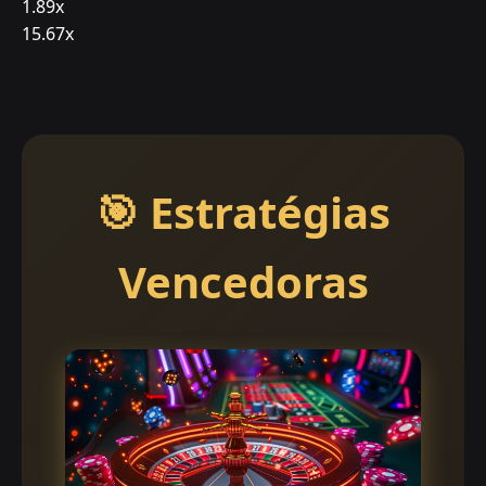
1.89x
15.67x
🎯 Estratégias
Vencedoras